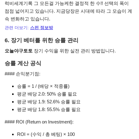
럭비세계기록 그 모든걸 가능케한 결정적 한 수!! 선택의 폭이
점점 넓어지고 있습니다. 지금당장은 시대에 따라 그 모습이 계
속 변화하고 있습니다.
관련 더보기:
스핀 정보방
6. 장기 베터를 위한 승률 관리
오늘야구토토
장기 수익을 위한 실전 관리 방법입니다.
승률 계산 공식
#### 손익분기점:
승률 = 1 / (배당 × 적중률)
평균 배당 2.0: 50% 승률 필요
평균 배당 1.9: 52.6% 승률 필요
평균 배당 1.8: 55.5% 승률 필요
#### ROI (Return on Investment):
ROI = (수익 / 총 베팅) × 100