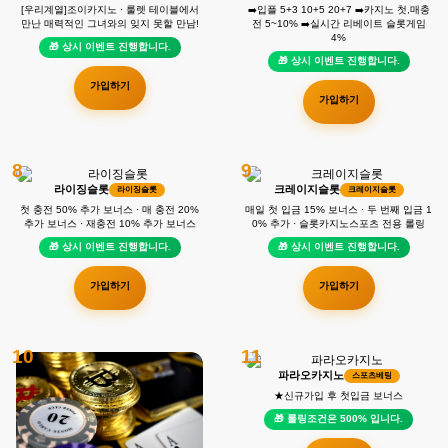
[우리계열]조이카지노 · 룰렛 테이블에서
➡️입플 5+3 10+5 20+7 ➡️카지노 첫,매충
만난 매력적인 그녀와의 잊지 못할 만남!
전 5~10% ➡️실시간 리베이트 슬롯게임
4%
🎁 상시 이벤트 진행합니다.
🎁 상시 이벤트 진행합니다.
가입하기
가입하기
8
9
라이징슬롯
크레이지슬롯
라이징슬롯
크레이지슬롯
첫 충전 50% 추가 보너스 · 매 충전 20%
매일 첫 입금 15% 보너스 · 두 번째 입금 1
추가 보너스 · 재충전 10% 추가 보너스
0% 추가 · 슬롯카지노스포츠 전용 롤링
🎁 상시 이벤트 진행합니다.
🎁 상시 이벤트 진행합니다.
가입하기
가입하기
10
11
파라오카지노
스포츠베팅
★신규가입 후 첫입금 보너스
🎁 롤링조건은 500% 입니다.