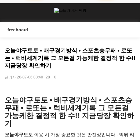
freeboard
오늘야구토토 • 배구경기방식 • 스포츠승무패 • 로또
는 • 럭비세계기록 그 모든걸 가능케한 결정적 한 수!!
지금당장 확인하기
관리자
26-07-06 08:40
28
0
본문
오늘야구토토 • 배구경기방식 • 스포츠승
무패 • 로또는 • 럭비세계기록 그 모든걸
가능케한 결정적 한 수!! 지금당장 확인하
기
오늘야구토토
이용 시 가장 중요한 것은 안전성입니다 . 먹튀 리