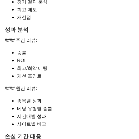
경기 결과 분석
회고 메모
개선점
성과 분석
#### 주간 리뷰:
승률
ROI
최고/최악 베팅
개선 포인트
#### 월간 리뷰:
종목별 성과
베팅 유형별 승률
시간대별 성과
사이트별 비교
손실 기간 대응