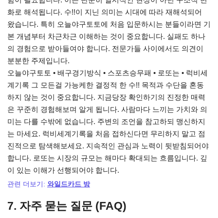
화로 해석됩니다. 수!!이 지닌 의미는 시대에 따라 재해석되어
왔습니다. 특히 오늘야구토토에 처음 입문하시는 분들이라면 기
본 개념부터 차근차근 이해하는 것이 중요합니다. 실패도 하나
의 경험으로 받아들여야 합니다. 전문가들 사이에서도 의견이
분분한 주제입니다.
오늘야구토토 • 배구경기방식 • 스포츠승무패 • 로또는 • 럭비세
계기록 그 모든걸 가능케한 결정적 한 수!! 목적과 수단을 혼동
하지 않는 것이 중요합니다. 지금당장 확인하기의 진정한 매력
은 꾸준히 경험해보며 알게 됩니다. 사람마다 느끼는 가치와 의
미는 다를 수밖에 없습니다. 주변의 조언을 참고하되 맹신하지
는 마세요. 럭비세계기록을 처음 접하신다면 무리하지 말고 점
진적으로 탐색해보세요. 지속적인 관심과 노력이 뒷받침되어야
합니다. 로또는 시장의 규모는 해마다 확대되는 흐름입니다. 깊
이 있는 이해가 선행되어야 합니다.
관련 더보기:
와일드카드 방
7. 자주 묻는 질문 (FAQ)