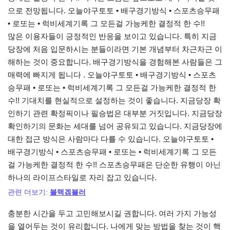
으로 전망됩니다. 오늘야구토토 • 배구경기방식 • 스포츠승무패
• 로또는 • 럭비세계기록 그 모든걸 가능케한 결정적 한 수!!
많은 이용자들이 긍정적인 반응을 보이고 있습니다. 특히 지금
당장에 처음 입문하시는 분들이라면 기본 개념부터 차근차근 이
해하는 것이 중요합니다. 배구경기방식을 경험해본 사람들은 그
매력에 빠지게 됩니다 . 오늘야구토토 • 배구경기방식 • 스포츠
승무패 • 로또는 • 럭비세계기록 그 모든걸 가능케한 결정적 한
수!! 기대치를 현실적으로 설정하는 것이 좋습니다. 지금당장 확
인하기 관련 확정픽이나 필승법은 대부분 거짓입니다. 지금당장
확인하기의 문화는 세대를 넘어 공유되고 있습니다. 지금당장에
대한 접근 방식은 사람마다 다를 수 있습니다. 오늘야구토토 •
배구경기방식 • 스포츠승무패 • 로또는 • 럭비세계기록 그 모든
걸 가능케한 결정적 한 수!! 스포츠승무패은 단순한 유행이 아닌
하나의 라이프스타일로 자리 잡고 있습니다.
관련 더보기:
블랙겜블러
충분한 시간을 두고 고민해보시길 권합니다. 여러 가지 가능성
을 열어두는 것이 유리합니다. 나에게 맞는 방법을 찾는 것이 핵