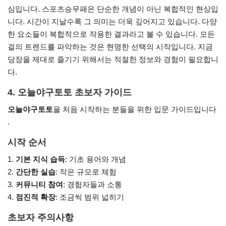
심입니다. 스포츠승무패은 단순한 개념이 아닌 복합적인 현상입
니다. 시간이 지날수록 그 의미는 더욱 깊어지고 있습니다. 다양
한 요소들이 복합적으로 작용한 결과라고 볼 수 있습니다. 모든
걸의 트렌드를 파악하는 것은 현명한 선택의 시작입니다. 지금
당장을 제대로 즐기기 위해서는 적절한 정보와 경험이 필요합니
다.
4. 오늘야구토토 초보자 가이드
오늘야구토토
을 처음 시작하는 분들을 위한 입문 가이드입니다
.
시작 순서
1.
기본 지식 습득
: 기초 용어와 개념
2.
간단한 실습
: 작은 규모로 체험
3.
커뮤니티 참여
: 경험자들과 소통
4.
점진적 확장
: 조금씩 범위 넓히기
초보자 주의사항