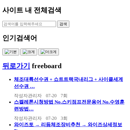
사이트 내 전체검색
검색
인기검색어
뒤로가기
freeboard
체조대륙선수권 + 쇼트트랙국내리그 + 사이클세계
선수권 …
작성자
관리자
07-20
7
회
스켈레톤시청방법 No.스키점프전문용어 No.수영훈
련방법…
작성자
관리자
07-20
3
회
와이즈토 → 리듬체조장비추천 → 와이즈상세정보