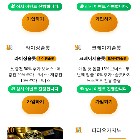
🎁 상시 이벤트 진행합니다.
🎁 상시 이벤트 진행합니다.
가입하기
가입하기
8
9
라이징슬롯
크레이지슬롯
라이징슬롯
크레이지슬롯
첫 충전 50% 추가 보너스 · 매
매일 첫 입금 15% 보너스 · 두
충전 20% 추가 보너스 · 재충전
번째 입금 10% 추가 · 슬롯카지
10% 추가 보너스
노스포츠 전용 롤링
🎁 상시 이벤트 진행합니다.
🎁 상시 이벤트 진행합니다.
가입하기
가입하기
10
11