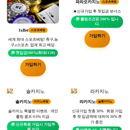
파라오카지노
스포츠베팅
★신규가입 후 첫입금 보너스
🎁 롤링조건은 500% 입니
다.
1xBet
스포츠베팅
가입하기
세계 최대 스포츠베팅! 축구,농
구,e스포츠. 업계 최고 배당.
🎁 첫입금100%(최대€130)
가입하기
12
13
솔카지노
라카지노
카지노베팅
슬롯카지노
솔카지노 특별한 이벤트 · 개인
신규가입 첫충 30% · 회원 가입
롤링 콤프 0.6% 지급.
후 첫 입금액에 대하여 30% 추
가 충전.
🎁 신규회원 가입시 가입쿠
폰 지급
🎁 이벤트 5% 진행합니다.