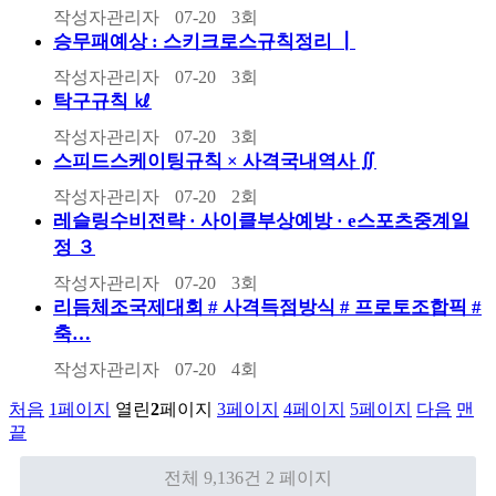
작성자
관리자
07-20
3
회
승무패예상 : 스키크로스규칙정리 ┃
작성자
관리자
07-20
3
회
탁구규칙 ㎘
작성자
관리자
07-20
3
회
스피드스케이팅규칙 × 사격국내역사 ∬
작성자
관리자
07-20
2
회
레슬링수비전략 · 사이클부상예방 · e스포츠중계일
정 ３
작성자
관리자
07-20
3
회
리듬체조국제대회 # 사격득점방식 # 프로토조합픽 #
축…
작성자
관리자
07-20
4
회
처음
1
페이지
열린
2
페이지
3
페이지
4
페이지
5
페이지
다음
맨
끝
전체 9,136건
2 페이지